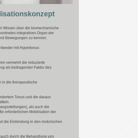
isationskonzept
rtem Wissen über die biomechanische
ordnetes integratives Organ der
on und Bewegungen zu kennen.
entweder mit Hypertonus
ren vermehrt die reduzierte
g als beitragender Faktor des
n in die therapeutische
rändertem Tonus und die daraus
tteln.
angsstellungen), als auch die
ür erforderlichen Mobilisation der
d die Einbindung in den motorischen
s auch durch die Behandlung von