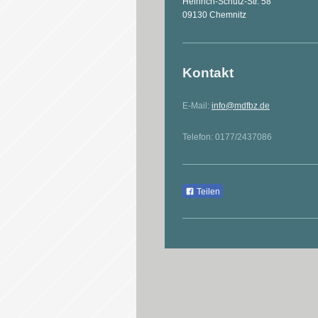
Heinrich-Schütz-Str. 58
09130
Chemnitz
Kontakt
E-Mail:
info@mdfbz.de
Telefon: 0177/2437086
Teilen