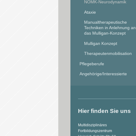
NOMK-Neurodynamik
Ataxie
Manualtherapeutische
Techniken in Anlehnung an
das Mulligan-Konzept
Mulligan Konzept
Therapeutenmobilisation
Pflegeberufe
Angehörige/Interessierte
Hier finden Sie uns
Multidisziplinäres
Fortbildungszentrum