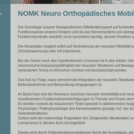
n
NOMK Neuro Orthopädisches Mobil
n
Die Grundlage unserer therapeutischen Effektivität basiert auf fundie
Funktionsweise unseres Körpers und da das Nervensystems ein überge
Funktionskontrolle darstellt, ist es besonders wichtig, dessen Funkti
Die Muskulatur reagiert sofort auf Veränderung der neuralen Mobilität 
(Schutzspannung) oder mit Hypotonus.
Bei der Suche nach den hypothetischen Ursachen ist in den letzten Jah
mechanische Anpassungsfähigkeit der neuralen Strukturen auf Bewegun
veränderten Tonus im klinischen Denken mit berücksichtigt worden.
Das hat zur Folge, dass vermehrt die Integration der neuralen Strukture
Befundaufnahme und Behandlung eingegangen ist.
Im Basis Kurs soll die Relevanz zwischen neuraler Immobilität und ve
resultierenden Funktionsbeeinträchtigungen in Theorie und Praxis vermi
Es werden sowohl die klassischen Teste (speziell in aktivierenden Ausg
Physiologie / Pathophysiologie des Nervensystems gezeigt, incl. der daf
Gelenksstrukturen.
Zudem wird die notwendige Regulation der Zielgewebe (Muskulatur) un
Lernprozess in diesem Kurs durchgeführt.
Dieses wird durch Patientendemonstrationen durch die Kursleitung, al