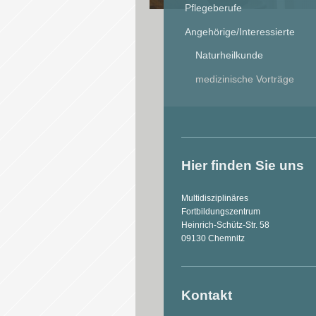
Pflegeberufe
Angehörige/Interessierte
Naturheilkunde
medizinische Vorträge
Hier finden Sie uns
Multidisziplinäres
Fortbildungszentrum
Heinrich-Schütz-Str. 58
09130
Chemnitz
Kontakt